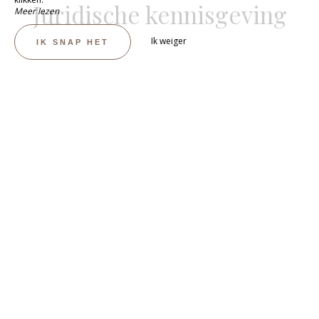
Juridische kennisgeving
Meer lezen
Ik weiger
IK SNAP HET
GEGARANDEERD DE BESTE TARIEVEN
BOEK NU !
Boek uw vakantie, aan zee in Marseillan, voor de beste
prijs, rechtstreeks op de website van camping
Beauséjour. Organiseer uitzonderlijke verblijven in
Marseillan-Plage!