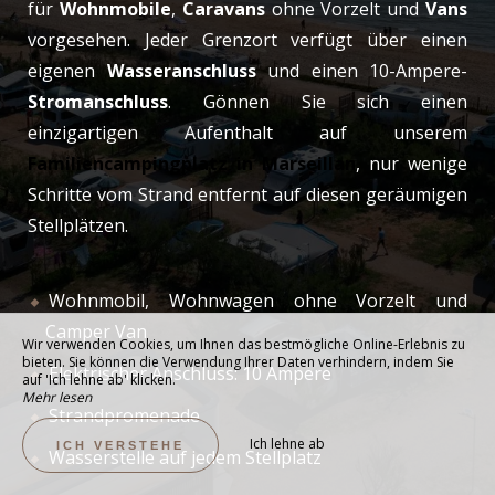
für
Wohnmobile
,
Caravans
ohne Vorzelt und
Vans
vorgesehen. Jeder Grenzort verfügt über einen
eigenen
Wasseranschluss
und einen 10-Ampere-
Stromanschluss
. Gönnen Sie sich einen
einzigartigen Aufenthalt auf unserem
Familiencampingplatz in Marseillan
, nur wenige
Schritte vom Strand entfernt auf diesen geräumigen
Stellplätzen.
Wohnmobil, Wohnwagen ohne Vorzelt und
Camper Van
Wir verwenden Cookies, um Ihnen das bestmögliche Online-Erlebnis zu
bieten. Sie können die Verwendung Ihrer Daten verhindern, indem Sie
Elektrischer Anschluss: 10 Ampere
auf 'Ich lehne ab' klicken.
Mehr lesen
Strandpromenade
Ich lehne ab
ICH VERSTEHE
Wasserstelle auf jedem Stellplatz